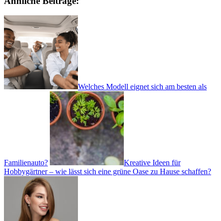
Ähnliche Beiträge:
Welches Modell eignet sich am besten als
Familienauto?
Kreative Ideen für
Hobbygärtner – wie lässt sich eine grüne Oase zu Hause schaffen?