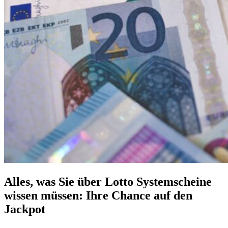
Alles, was Sie über Lotto Systemscheine
wissen müssen: Ihre Chance auf den
Jackpot