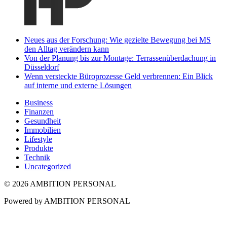
Neues aus der Forschung: Wie gezielte Bewegung bei MS
den Alltag verändern kann
Von der Planung bis zur Montage: Terrassenüberdachung in
Düsseldorf
Wenn versteckte Büroprozesse Geld verbrennen: Ein Blick
auf interne und externe Lösungen
Business
Finanzen
Gesundheit
Immobilien
Lifestyle
Produkte
Technik
Uncategorized
© 2026 AMBITION PERSONAL
Powered by AMBITION PERSONAL