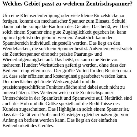
Welches Gebiet passt zu welchem Zentrischspanner?
Um eine Kleinserienfertigung oder viele kleine Einzelstücke zu
fertigen, kommt ein mechanischer Spanner zum Einsatz. Schuld
daran hat die kompakte Bauform des Gerätes. Das heißt, weil bei
solch einem Spanner eine gute Zugänglichkeit gegeben ist, kann
optimal gefräst oder gebohrt werden. Zusätzlich kann der
Spannbereich individuell eingestellt werden. Das liegt an den
Wendebacken, die solch ein Spanner besitzt. Außerdem weist solch
ein Zentrierspanner eine sehr präzise Paarungs- und
Wiederholgenauigkeit auf. Das heißt, es kann eine Serie von
mehreren Hundert Werkstücken gefertigt werden, ohne dass der
Bediener eingreifen muss. Der größte Vorteil für den Betrieb daran
ist, dass sehr effizient und kostengünstig gearbeitet werden kann.
Der oberflächengehärtete Werkzeugstahl und die
präzisionsgeschliffene Funktionsfläche sind dabei auch nicht zu
unterschätzen. Des Weiteren weisen die Zentrischspanner
Unterschiede in der Spannkraft und Spannweite auf. Natürlich sind
auch der Hub und die Größe speziell auf die Bedürfnisse des
Kunden zugeschnitten. Das Highlight an solch einem Spanner ist,
dass das Gerät von Profis und Einsteigern gleichermaßen gut von
Anfang an bedient werden kann. Das liegt an der einfachen
Bedienbarkeit des Gerätes.