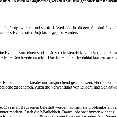
fektiv sind. In diesem Blogbeitrag werden wir uns genauer mit Bau
en befestigt werden und somit als Werbefläche dienen. Sie sind flexib
isse des Events oder Projekts angepasst werden.
räre Events. Zum einen sind sie äußerst kosteneffektiv im Vergleich 
ine hohe Reichweite erzielen. Durch die hohe Flexibilität können sie a
r Bauzaunbanner kreativ und ansprechend gestaltet sein. Hierbei kan
rbefläche zu schaffen. Auch die Verwendung von Bildern und Schlagwo
rung. Da sie an Bauzäunen befestigt werden, können sie problemlos an v
kannter machen. Auch die Möglichkeit, Bauzaunbanner immer wieder zu
 Bauzaunbanner auch für andere Zwecke genutzt werden. So können sie