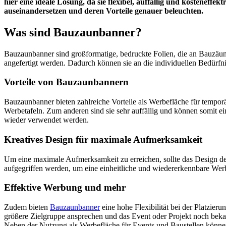
hier eine ideale Lösung, da sie flexibel, auffällig und kostenef
auseinandersetzen und deren Vorteile genauer beleuchten.
Was sind Bauzaunbanner?
Bauzaunbanner sind großformatige, bedruckte Folien, die an Bauzäun
angefertigt werden. Dadurch können sie an die individuellen Bedürfn
Vorteile von Bauzaunbannern
Bauzaunbanner bieten zahlreiche Vorteile als Werbefläche für tempo
Werbetafeln. Zum anderen sind sie sehr auffällig und können somit e
wieder verwendet werden.
Kreatives Design für maximale Aufmerksamkeit
Um eine maximale Aufmerksamkeit zu erreichen, sollte das Design de
aufgegriffen werden, um eine einheitliche und wiedererkennbare We
Effektive Werbung und mehr
Zudem bieten
Bauzaunbanner
eine hohe Flexibilität bei der Platzie
größere Zielgruppe ansprechen und das Event oder Projekt noch be
Neben der Nutzung als Werbefläche für Events und Baustellen können