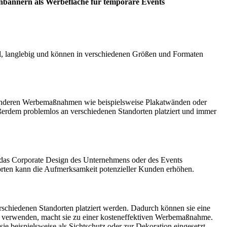
zaunbannern als Werbefläche für temporäre Events
el, langlebig und können in verschiedenen Größen und Formaten
zu anderen Werbemaßnahmen wie beispielsweise Plakatwänden oder
ußerdem problemlos an verschiedenen Standorten platziert und immer
n das Corporate Design des Unternehmens oder des Events
rten kann die Aufmerksamkeit potenzieller Kunden erhöhen.
erschiedenen Standorten platziert werden. Dadurch können sie eine
 verwenden, macht sie zu einer kosteneffektiven Werbemaßnahme.
 beispielsweise als Sichtschutz oder zur Dekoration eingesetzt