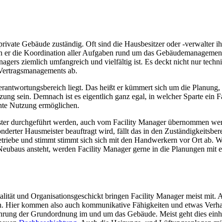
private Gebäude zuständig. Oft sind die Hausbesitzer oder -verwalter ih
n er die Koordination aller Aufgaben rund um das Gebäudemanagement 
anagers ziemlich umfangreich und vielfältig ist. Es deckt nicht nur te
ertragsmanagements ab.
antwortungsbereich liegt. Das heißt er kümmert sich um die Planung, 
g sein. Demnach ist es eigentlich ganz egal, in welcher Sparte ein Fa
ente Nutzung ermöglichen.
ter durchgeführt werden, auch vom Facility Manager übernommen werd
erter Hausmeister beauftragt wird, fällt das in den Zuständigkeitsbe
etriebe und stimmt stimmt sich sich mit den Handwerkern vor Ort ab. W
eubaus ansteht, werden Facility Manager gerne in die Planungen mit 
tät und Organisationsgeschickt bringen Facility Manager meist mit. A
hen. Hier kommen also auch kommunikative Fähigkeiten und etwas Verha
Wahrung der Grundordnung im und um das Gebäude. Meist geht dies einh