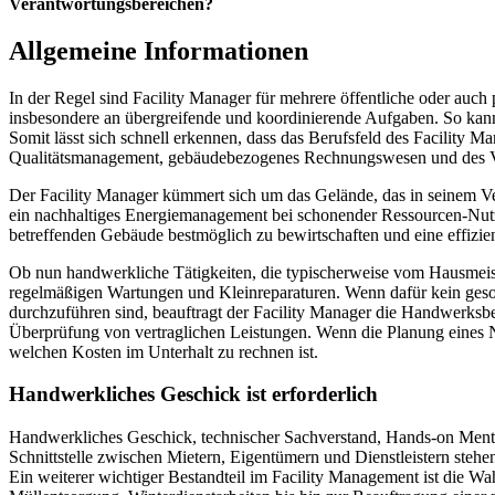
Verantwortungsbereichen?
Allgemeine Informationen
In der Regel sind Facility Manager für mehrere öffentliche oder auch 
insbesondere an übergreifende und koordinierende Aufgaben. So kan
Somit lässt sich schnell erkennen, dass das Berufsfeld des Facility M
Qualitätsmanagement, gebäudebezogenes Rechnungswesen und des V
Der Facility Manager kümmert sich um das Gelände, das in seinem Ver
ein nachhaltiges Energiemanagement bei schonender Ressourcen-Nutzun
betreffenden Gebäude bestmöglich zu bewirtschaften und eine effizi
Ob nun handwerkliche Tätigkeiten, die typischerweise vom Hausmeis
regelmäßigen Wartungen und Kleinreparaturen. Wenn dafür kein gesond
durchzuführen sind, beauftragt der Facility Manager die Handwerksb
Überprüfung von vertraglichen Leistungen. Wenn die Planung eines N
welchen Kosten im Unterhalt zu rechnen ist.
Handwerkliches Geschick ist erforderlich
Handwerkliches Geschick, technischer Sachverstand, Hands-on Mentali
Schnittstelle zwischen Mietern, Eigentümern und Dienstleistern ste
Ein weiterer wichtiger Bestandteil im Facility Management ist die 