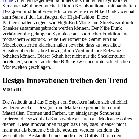
Dunk
zu einem begehrten Sammlerstück und einem Symbol der
Streetwear-Kultur entwickelt. Durch Kollaborationen mit namhaften
Designern und limitierten Editionen wurde der Nike Dunk zweimal
zum Star auf den Laufstegen der High-Fashion. Diese
Partnerschaften zeigen, wie High-End-Mode und Streetwear durch
Sneaker zusammengebracht werden können. Der Nike Dunk
verkörpert die gelungene Symbiose aus sportlicher Funktion und
modischem Ausdruck. Seine Beliebtheit bei Sammlern und
Modebegeisterten gleichermaßen beweist, dass gut gestaltete
Sneaker über die Jahre hinweg ihren Wert und ihre Relevanz
behalten können. Dieser Schuh hat nicht nur die Sneakerkultur
bereichert, sondern auch eine Brücke zwischen unterschiedlichen
Modewelten geschlagen.
Design-Innovationen treiben den Trend
voran
Die Ästhetik und das Design von Sneakern haben sich erheblich
weiterentwickelt. Designer und Marken experimentieren mit
Materialien, Formen und Farben, um einzigartige Schuhe zu
kreieren, die sowohl als Kunstwerke als auch als Modeaccessoires
dienen. Diese Innovationen tragen dazu bei, dass Sneaker nicht
mehr nur als bequeme Schuhe gesehen werden, sondern als
wesentlicher Bestandteil eines modischen Outfits. Durch den