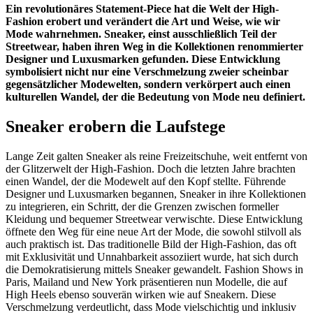
Ein revolutionäres Statement-Piece hat die Welt der High-
Fashion erobert und verändert die Art und Weise, wie wir
Mode wahrnehmen. Sneaker, einst ausschließlich Teil der
Streetwear, haben ihren Weg in die Kollektionen renommierter
Designer und Luxusmarken gefunden. Diese Entwicklung
symbolisiert nicht nur eine Verschmelzung zweier scheinbar
gegensätzlicher Modewelten, sondern verkörpert auch einen
kulturellen Wandel, der die Bedeutung von Mode neu definiert.
Sneaker erobern die Laufstege
Lange Zeit galten Sneaker als reine Freizeitschuhe, weit entfernt von
der Glitzerwelt der High-Fashion. Doch die letzten Jahre brachten
einen Wandel, der die Modewelt auf den Kopf stellte. Führende
Designer und Luxusmarken begannen, Sneaker in ihre Kollektionen
zu integrieren, ein Schritt, der die Grenzen zwischen formeller
Kleidung und bequemer Streetwear verwischte. Diese Entwicklung
öffnete den Weg für eine neue Art der Mode, die sowohl stilvoll als
auch praktisch ist. Das traditionelle Bild der High-Fashion, das oft
mit Exklusivität und Unnahbarkeit assoziiert wurde, hat sich durch
die Demokratisierung mittels Sneaker gewandelt. Fashion Shows in
Paris, Mailand und New York präsentieren nun Modelle, die auf
High Heels ebenso souverän wirken wie auf Sneakern. Diese
Verschmelzung verdeutlicht, dass Mode vielschichtig und inklusiv