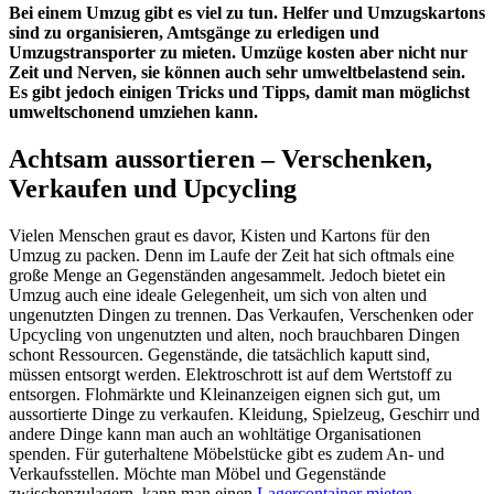
Bei einem Umzug gibt es viel zu tun. Helfer und Umzugskartons
sind zu organisieren, Amtsgänge zu erledigen und
Umzugstransporter zu mieten. Umzüge kosten aber nicht nur
Zeit und Nerven, sie können auch sehr umweltbelastend sein.
Es gibt jedoch einigen Tricks und Tipps, damit man möglichst
umweltschonend umziehen kann.
Achtsam aussortieren – Verschenken,
Verkaufen und Upcycling
Vielen Menschen graut es davor, Kisten und Kartons für den
Umzug zu packen. Denn im Laufe der Zeit hat sich oftmals eine
große Menge an Gegenständen angesammelt. Jedoch bietet ein
Umzug auch eine ideale Gelegenheit, um sich von alten und
ungenutzten Dingen zu trennen. Das Verkaufen, Verschenken oder
Upcycling von ungenutzten und alten, noch brauchbaren Dingen
schont Ressourcen. Gegenstände, die tatsächlich kaputt sind,
müssen entsorgt werden. Elektroschrott ist auf dem Wertstoff zu
entsorgen. Flohmärkte und Kleinanzeigen eignen sich gut, um
aussortierte Dinge zu verkaufen. Kleidung, Spielzeug, Geschirr und
andere Dinge kann man auch an wohltätige Organisationen
spenden. Für guterhaltene Möbelstücke gibt es zudem An- und
Verkaufsstellen. Möchte man Möbel und Gegenstände
zwischenzulagern, kann man einen
Lagercontainer mieten
.