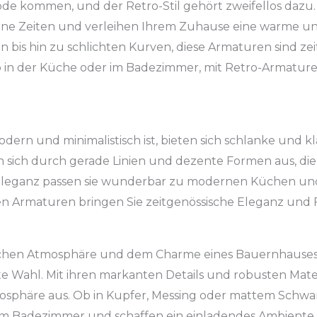
 Mode kommen, und der Retro-Stil gehört zweifellos da
ene Zeiten und verleihen Ihrem Zuhause eine warme un
en bis hin zu schlichten Kurven, diese Armaturen sind ze
Ob in der Küche oder im Badezimmer, mit Retro-Armatur
dern und minimalistisch ist, bieten sich schlanke und k
n sich durch gerade Linien und dezente Formen aus, die
e Eleganz passen sie wunderbar zu modernen Küchen un
sen Armaturen bringen Sie zeitgenössische Eleganz und F
lichen Atmosphäre und dem Charme eines Bauernhauses in
te Wahl. Mit ihren markanten Details und robusten Materi
sphäre aus. Ob in Kupfer, Messing oder mattem Schwar
m Badezimmer und schaffen ein einladendes Ambiente mi