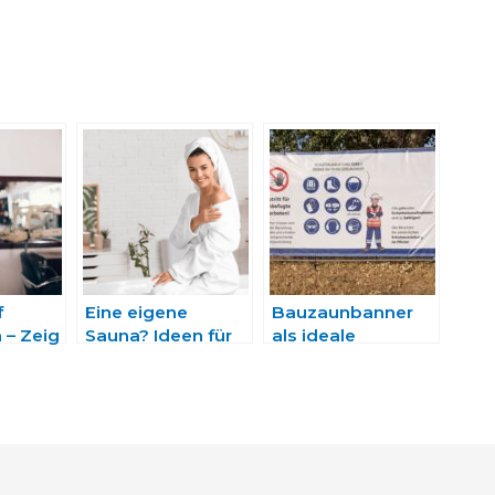
f
Eine eigene
Bauzaunbanner
n – Zeig
Sauna? Ideen für
als ideale
ves und
das Home Spa
Werbefläche für
ches
temporäre Events