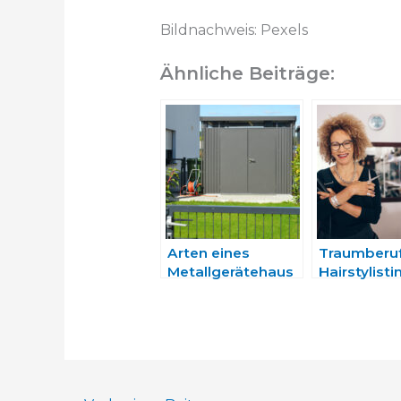
Bildnachweis: Pexels
Ähnliche Beiträge:
Arten eines
Traumberu
Metallgerätehaus
Hairstylisti
es
dein kreati
handwerkli
Geschick!